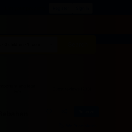
List your property
Register
Sign in
Search
 · 0 children · 1 room
Important and legal
Guest reviews (233)
info
Reserve
 Rebahan
We Price Match