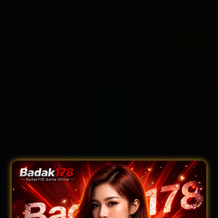
2 adults · 0 children · 1 room
Change 