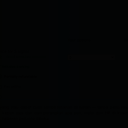
Your options
Se
rice for 3 nights
DR 1,208,960
Good breakfast
included
Includes parking
Partially refundable
Pay online
yang mau dapat cuan sambil rebahan di rumah — tanpa perlu keluar
s kapan saja dan dari perangkat apa pun, mulai dari HP di kasur
ak halaman pertama dibuka.