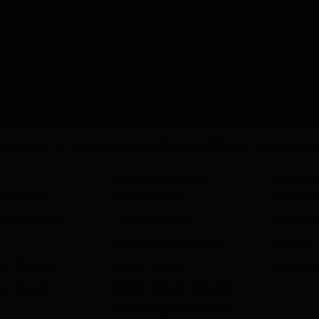
abaran sebelum bisa mulai. Badak178 dirancang agar siapa pu
itur langsung bisa ditemukan tanpa perlu eksplorasi lama. Buat ya
p itu.
 sekarang — aktif, interaktif, dan terus diperbarui agar pengal
di rumah bukan lagi sekadar impian — dan Badak178 adalah tempat p
erest
Vacation Homes
Apartments
Resorts
Villas
Hostels
B&Bs
Guest Houses
Unique p
Terms and settings
Partners
ty program
Privacy Notice
Extranet 
holiday deals
Terms of Service
Partner h
s
Accessibility Statement
List your
for Business
Partner dispute
Become an
view Awards
Modern Slavery Statement
Human Rights Statement