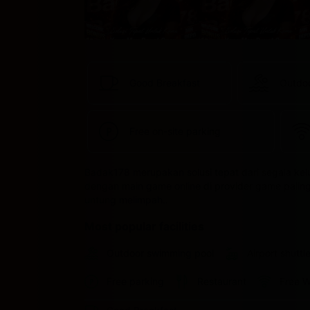
Good Breakfast
Outdo
Free on-site parking
Badak178 merupakan solusi tepat dari segala ke
dengan main game online di provider game paling l
untung melimpah..
Most popular facilities
Outdoor swimming pool
Airport shuttl
Free parking
Restaurant
Free W