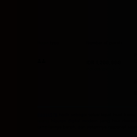
Room type
Number of guests
P
Price I
IDR 1,208,960
Max. people: 2
Includes taxes and fees
Badak178
hadir sebagai solusi tepat buat kamu 
ruang hiburan digital modern yang bisa diakse
tampilannya bersih, dan sistemnya responsif sej