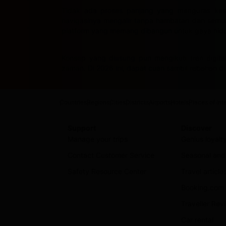
Tidak ada proses panjang yang menguras kes
navigasinya mengalir tanpa hambatan dan semua f
platform yang memang dibangun untuk gaya hidu
Konsep yang diusung pun mengikuti tren digital
zaman. Di 2026 ini, dapat cuan sambil rebahan 
Countries
Regions
Cities
Districts
Airports
Hotels
Places of int
Support
Discover
Manage your trips
Genius loyal
Contact Customer Service
Seasonal and 
Safety Resource Center
Travel article
Booking.com 
Traveller Re
Car rental