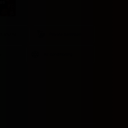
os
rt shuttle
Private bathroom
w
Air conditioning