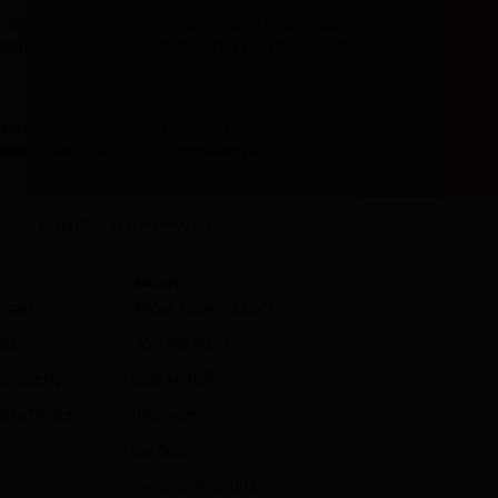
n langsung nyaman dari detik pertama masuk —
ng sudah terbiasa hidup serba praktis, ini adalah
aman penggunanya tidak pernah terasa ketinggalan
aling masuk akal untuk memulainya.
laces to stay
Discover monthly stays
About
login
About Booking.com
elp
How We Work
 property
Sustainability
 affiliate
Press center
Careers
Investor relations