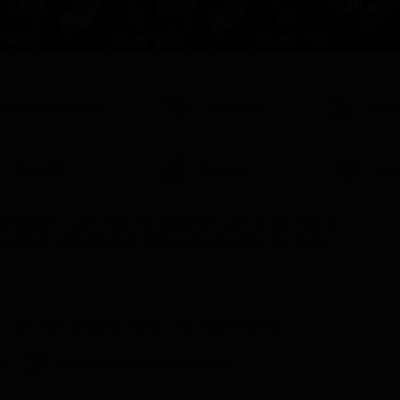
+38 phot
or swimming pool
Restaurant
Airpo
Free Wifi
Bathtub
Vie
luh kesahmu yang ingin mendapatkan cuan sambil rebahan 
engkap serta ditemani rtp live update setiap hari pasti 
e
Non-smoking rooms
Room service
ifi
Tea/Coffee Maker in All Rooms