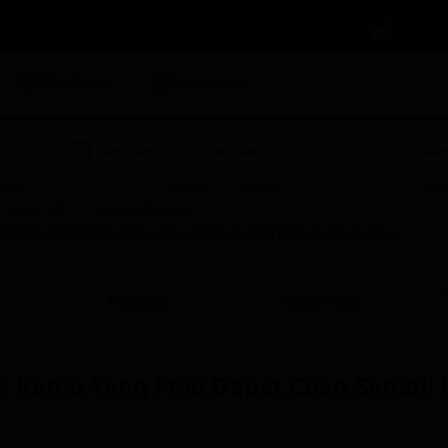
IDR
Attractions
Airport taxis
Sat, Jan 24
—
Tue, Jan 27
2 adults
Badak 178
Badak178 Daftar
Sambil Rebahan Dirumah > Situs Online Gaming Paling Aduhai IcikBos
Facilities
House rules
uk Kamu Yang Mau Dapat Cuan Sambil