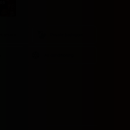
os
rt shuttle
Private bathroom
w
Air conditioning