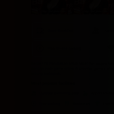
Good Breakfast
Outdo
Free on-site parking
Badak178 merupakan solusi tepat dari segala ke
dengan main game online di provider game paling l
untung melimpah..
Most popular facilities
Outdoor swimming pool
Airport shuttl
Free parking
Restaurant
Free W