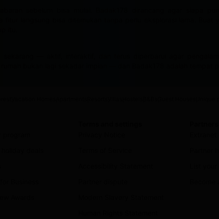
abaran sebelum bisa mulai. Badak178 dirancang agar siapa pu
itur langsung bisa ditemukan tanpa perlu eksplorasi lama. Buat ya
p itu.
 sekarang — aktif, interaktif, dan terus diperbarui agar pengal
di rumah bukan lagi sekadar impian — dan Badak178 adalah tempat p
erest
Vacation Homes
Apartments
Resorts
Villas
Hostels
B&Bs
Guest Houses
Unique p
Terms and settings
Partners
ty program
Privacy Notice
Extranet 
holiday deals
Terms of Service
Partner h
s
Accessibility Statement
List your
for Business
Partner dispute
Become an
view Awards
Modern Slavery Statement
Human Rights Statement