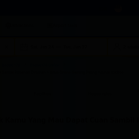
IDR
Attractions
Airport taxis
Sat, Jan 24
—
Tue, Jan 27
2 adults
Badak 178
Badak178 Daftar
Sambil Rebahan Dirumah > Situs Online Gaming Paling Aduhai IcikBos
Facilities
House rules
uk Kamu Yang Mau Dapat Cuan Sambil