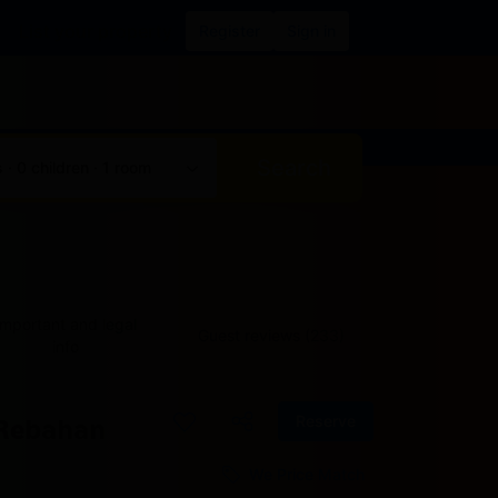
List your property
Register
Sign in
Search
 · 0 children · 1 room
Important and legal
Guest reviews (233)
info
Reserve
 Rebahan
We Price Match