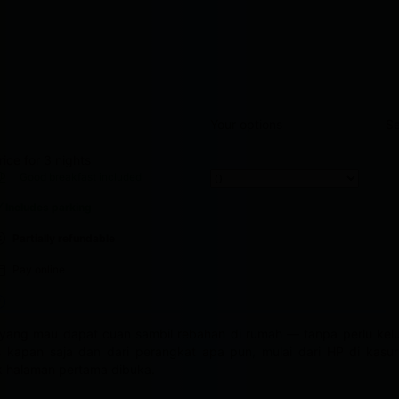
Your options
Se
rice for 3 nights
DR 1,208,960
Good breakfast
included
Includes parking
Partially refundable
Pay online
yang mau dapat cuan sambil rebahan di rumah — tanpa perlu keluar
s kapan saja dan dari perangkat apa pun, mulai dari HP di kasur
ak halaman pertama dibuka.