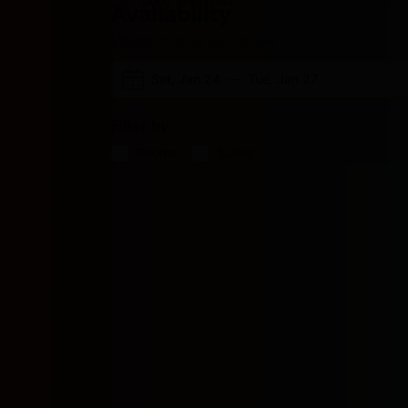
Good Breakfast
Availability
Prices converted to IDR
Sat, Jan 24
—
Tue, Jan 27
Filter by:
Rooms
Suites