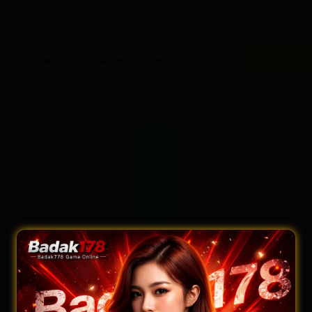
2 adults · 0 children · 1 room
Change 