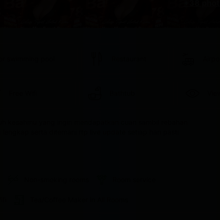
+38 phot
or swimming pool
Restaurant
Airpo
Free Wifi
Bathtub
Vie
luh kesahmu yang ingin mendapatkan cuan sambil rebahan 
engkap serta ditemani rtp live update setiap hari pasti 
e
Non-smoking rooms
Room service
ifi
Tea/Coffee Maker in All Rooms