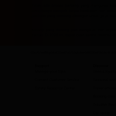
Tidak ada proses panjang yang menguras kes
navigasinya mengalir tanpa hambatan dan semua f
platform yang memang dibangun untuk gaya hidu
Konsep yang diusung pun mengikuti tren digital
zaman. Di 2026 ini, dapat cuan sambil rebahan 
Countries
Regions
Cities
Districts
Airports
Hotels
Places of int
Support
Discover
Manage your trips
Genius loyal
Contact Customer Service
Seasonal and 
Safety Resource Center
Travel article
Booking.com 
Traveller Re
Car rental