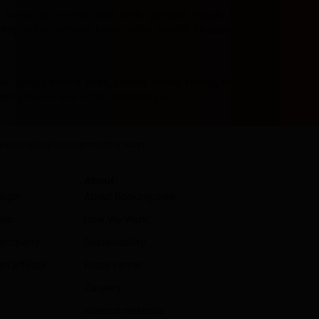
n langsung nyaman dari detik pertama masuk —
ng sudah terbiasa hidup serba praktis, ini adalah
aman penggunanya tidak pernah terasa ketinggalan
aling masuk akal untuk memulainya.
laces to stay
Discover monthly stays
About
login
About Booking.com
elp
How We Work
 property
Sustainability
 affiliate
Press center
Careers
Investor relations