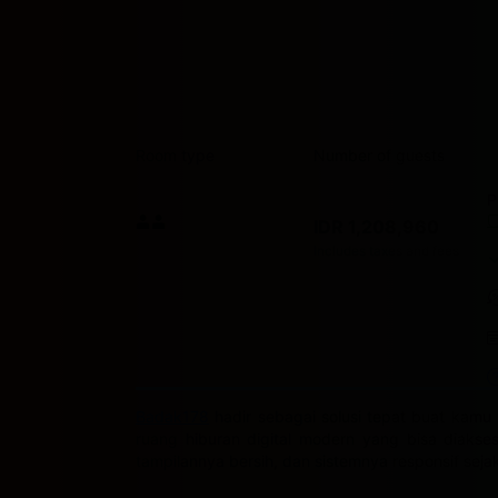
Room type
Number of guests
P
Price I
IDR 1,208,960
Max. people: 2
Includes taxes and fees
Badak178
hadir sebagai solusi tepat buat kamu 
ruang hiburan digital modern yang bisa diakse
tampilannya bersih, dan sistemnya responsif sej