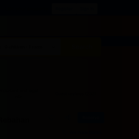
List your property
Register
Sign in
Search
 · 0 children · 1 room
Important and legal
Guest reviews (233)
info
Reserve
 Rebahan
We Price Match