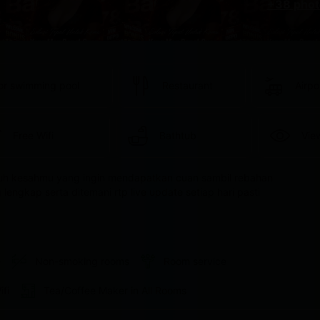
+38 phot
or swimming pool
Restaurant
Airpo
Free Wifi
Bathtub
Vie
luh kesahmu yang ingin mendapatkan cuan sambil rebahan 
engkap serta ditemani rtp live update setiap hari pasti 
e
Non-smoking rooms
Room service
ifi
Tea/Coffee Maker in All Rooms