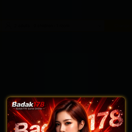
2 adults · 0 children · 1 room
Change 