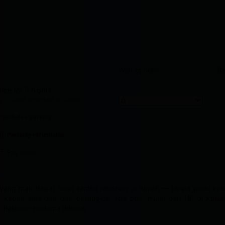
Your options
Se
rice for 3 nights
DR 1,208,960
Good breakfast
included
Includes parking
Partially refundable
Pay online
yang mau dapat cuan sambil rebahan di rumah — tanpa perlu keluar
s kapan saja dan dari perangkat apa pun, mulai dari HP di kasur
ak halaman pertama dibuka.