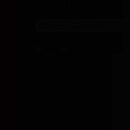
Good Breakfast
Availability
Prices converted to IDR
Sat, Jan 24
—
Tue, Jan 27
Filter by:
Rooms
Suites