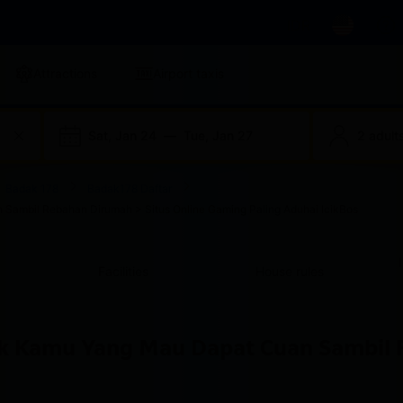
IDR
Attractions
Airport taxis
Sat, Jan 24
—
Tue, Jan 27
2 adults
Badak 178
Badak178 Daftar
Sambil Rebahan Dirumah > Situs Online Gaming Paling Aduhai IcikBos
Facilities
House rules
uk Kamu Yang Mau Dapat Cuan Sambil