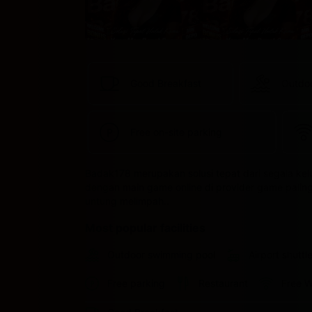
Good Breakfast
Outdo
Free on-site parking
Badak178 merupakan solusi tepat dari segala ke
dengan main game online di provider game paling l
untung melimpah..
Most popular facilities
Outdoor swimming pool
Airport shuttl
Free parking
Restaurant
Free W