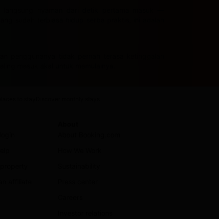
n langsung nyaman dari detik pertama masuk —
ng sudah terbiasa hidup serba praktis, ini adalah
aman penggunanya tidak pernah terasa ketinggalan
aling masuk akal untuk memulainya.
laces to stay
Discover monthly stays
About
login
About Booking.com
elp
How We Work
 property
Sustainability
 affiliate
Press center
Careers
Investor relations