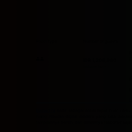
Room type
Number of guests
P
Price I
IDR 1,208,960
Max. people: 2
Includes taxes and fees
Badak178
hadir sebagai solusi tepat buat kamu 
ruang hiburan digital modern yang bisa diakse
tampilannya bersih, dan sistemnya responsif sej