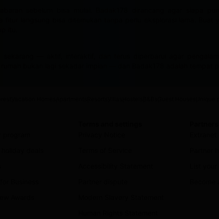
abaran sebelum bisa mulai. Badak178 dirancang agar siapa pu
itur langsung bisa ditemukan tanpa perlu eksplorasi lama. Buat ya
p itu.
 sekarang — aktif, interaktif, dan terus diperbarui agar pengal
di rumah bukan lagi sekadar impian — dan Badak178 adalah tempat p
erest
Vacation Homes
Apartments
Resorts
Villas
Hostels
B&Bs
Guest Houses
Unique p
Terms and settings
Partners
ty program
Privacy Notice
Extranet 
holiday deals
Terms of Service
Partner h
s
Accessibility Statement
List your
for Business
Partner dispute
Become an
view Awards
Modern Slavery Statement
Human Rights Statement