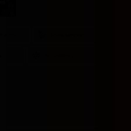
os
rt shuttle
Private bathroom
w
Air conditioning