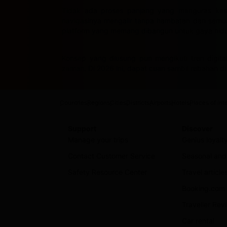
Tidak ada proses panjang yang menguras kes
navigasinya mengalir tanpa hambatan dan semua f
platform yang memang dibangun untuk gaya hidu
Konsep yang diusung pun mengikuti tren digital
zaman. Di 2026 ini, dapat cuan sambil rebahan 
Countries
Regions
Cities
Districts
Airports
Hotels
Places of int
Support
Discover
Manage your trips
Genius loyal
Contact Customer Service
Seasonal and 
Safety Resource Center
Travel article
Booking.com 
Traveller Re
Car rental